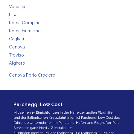
Venezia
Pisa
Roma Ciampino
Roma Fiumicino
Cagliari
Genova
Treviso
Alghero
Genova Porto Crociere
Parcheggi Low Cost
Mit seinen 15 Einrichtungen in der Nähe der großen Flughäfen
und der italienischen Kreuzfahrtlinien ist Parcheggi Low Cost das
führende Unternehmen im Panorama-Hafen und Flughafen-Port-
Service in ganz Nord / Zentralitalien.
Flughäfen dienten: Milano
Malpensa T1
e
Malpensa T2
,
Milano