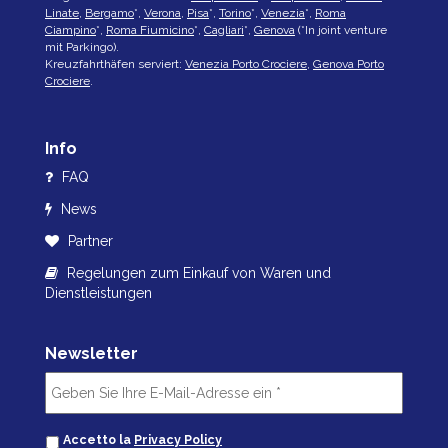
Linate
,
Bergamo
*,
Verona
,
Pisa
*,
Torino
*,
Venezia
*,
Roma
Ciampino
*,
Roma Fiumicino
*,
Cagliari
*,
Genova
(*In joint venture
mit Parkingo).
Kreuzfahrthäfen serviert:
Venezia Porto Crociere
,
Genova Porto
Crociere
.
Info
FAQ
News
Partner
Regelungen zum Einkauf von Waren und
Dienstleistungen
Newsletter
Accetto la
Privacy Policy