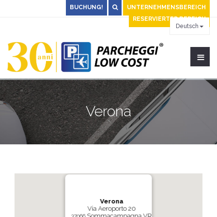
BUCHUNG!
UNTERNEHMENSBEREICH
RESERVIERTER BEREICH
Deutsch
≡
Verona
Verona
Via Aeroporto 20
Sommacampagna VR
37066