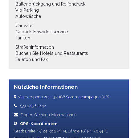
Batterierückgang und Reifendruck
Vip Parking
Autowäsche
Car valet
Gepäck-Einwickelservice
Tanken
Straßeninformation
Buchen Sie Hotels und Restaurants
Telefon und Fax
Nützliche Informationen
Via Aeroporto 20 – 37066 Sommacampagna (VR)
+39 045.82442
Fragen Sie nach Informationen
GPS-Koordinaten
Grad: Breite 45° 24′ 36.274″ N, Länge 10° 54′ 7.854″ E