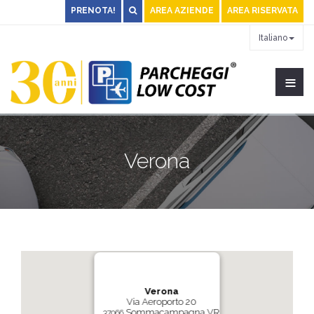
PRENOTA!
AREA AZIENDE
AREA RISERVATA
Italiano
≡
Verona
Verona
Via Aeroporto 20
Sommacampagna VR
37066