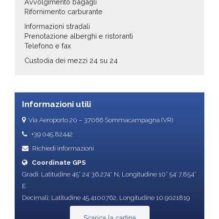
Avvolgimento bagagli
Rifornimento carburante
Informazioni stradali
Prenotazione alberghi e ristoranti
Telefono e fax
Custodia dei mezzi 24 su 24
Informazioni utili
Via Aeroporto 20 – 37066 Sommacampagna (VR)
+39 045.82442
Richiedi informazioni
Coordinate GPS
Gradi: Latitudine 45° 24′ 36.274″ N, Longitudine 10° 54′ 7.854″
E
Decimali: Latitudine 45.4100762, Longitudine 10.9021819
Scarica la cartina