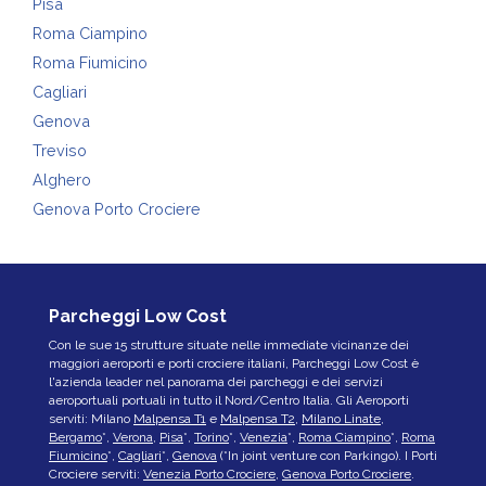
Pisa
Roma Ciampino
Roma Fiumicino
Cagliari
Genova
Treviso
Alghero
Genova Porto Crociere
Parcheggi Low Cost
Con le sue 15 strutture situate nelle immediate vicinanze dei
maggiori aeroporti e porti crociere italiani, Parcheggi Low Cost è
l'azienda leader nel panorama dei parcheggi e dei servizi
aeroportuali portuali in tutto il Nord/Centro Italia. Gli Aeroporti
serviti: Milano
Malpensa T1
e
Malpensa T2
,
Milano Linate
,
Bergamo
*,
Verona
,
Pisa
*,
Torino
*,
Venezia
*,
Roma Ciampino
*,
Roma
Fiumicino
*,
Cagliari
*,
Genova
(*In joint venture con Parkingo). I Porti
Crociere serviti:
Venezia Porto Crociere
,
Genova Porto Crociere
.