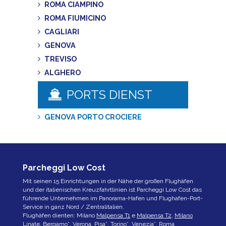
ROMA CIAMPINO
ROMA FIUMICINO
CAGLIARI
GENOVA
TREVISO
ALGHERO
PORTS DIENST
GENOVA PORTO CROCIERE
Parcheggi Low Cost
Mit seinen 15 Einrichtungen in der Nähe der großen Flughäfen
und der italienischen Kreuzfahrtlinien ist Parcheggi Low Cost das
führende Unternehmen im Panorama-Hafen und Flughafen-Port-
Service in ganz Nord / Zentralitalien.
Flughäfen dienten: Milano
Malpensa T1
e
Malpensa T2
,
Milano
Linate
,
Bergamo
*,
Verona
,
Pisa
*,
Torino
*,
Venezia
*,
Roma