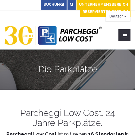
BUCHUNG!
UNTERNEHMENSBEREICH
RESERVIERTER BEREICH
Deutsch
≡
Die Parkplätze
Parcheggi Low Cost. 24
Jahre Parkplätze.
Parcheggi Low Cost
ist mit seinen
16 Standorten
in