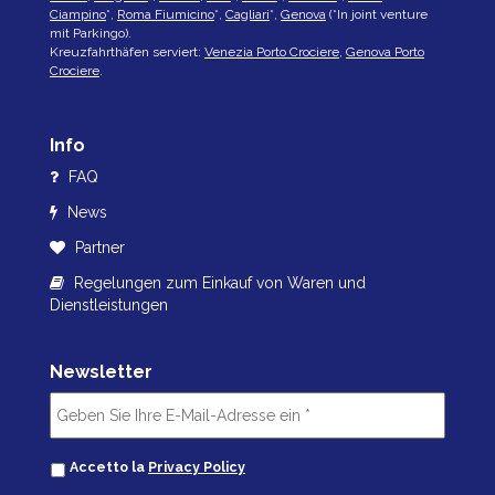
Ciampino
*,
Roma Fiumicino
*,
Cagliari
*,
Genova
(*In joint venture
mit Parkingo).
Kreuzfahrthäfen serviert:
Venezia Porto Crociere
,
Genova Porto
Crociere
.
Info
FAQ
News
Partner
Regelungen zum Einkauf von Waren und
Dienstleistungen
Newsletter
Accetto la
Privacy Policy