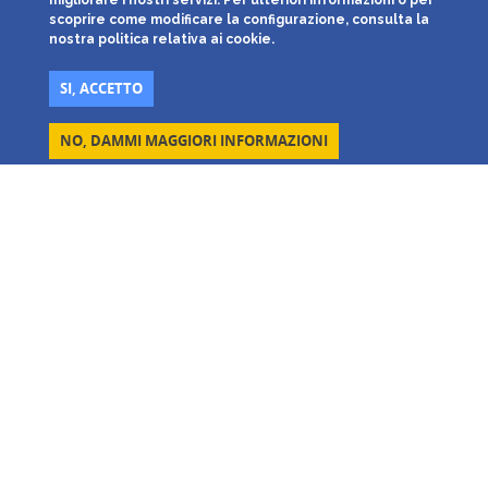
migliorare i nostri servizi. Per ulteriori informazioni o per
scoprire come modificare la configurazione, consulta la
nostra politica relativa ai cookie.
SI, ACCETTO
NO, DAMMI MAGGIORI INFORMAZIONI
Parcheggi Low Cost
Avec ses 15 installations situées à proximité des principaux
aéroports et des lignes de croisière italiennes, Parcheggi Low Cost
est la société leader dans les services portuaires et portuaires
panoramiques dans l’Italie du Nord et du Centre.
Aéroports desservis: Milano
Malpensa T1
e
Malpensa T2
,
Milano
Linate
,
Bergamo
*,
Verona
,
Pisa
*,
Torino
*,
Venezia
*,
Roma