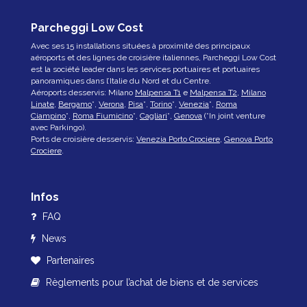
Parcheggi Low Cost
Avec ses 15 installations situées à proximité des principaux
aéroports et des lignes de croisière italiennes, Parcheggi Low Cost
est la société leader dans les services portuaires et portuaires
panoramiques dans l’Italie du Nord et du Centre.
Aéroports desservis: Milano
Malpensa T1
e
Malpensa T2
,
Milano
Linate
,
Bergamo
*,
Verona
,
Pisa
*,
Torino
*,
Venezia
*,
Roma
Ciampino
*,
Roma Fiumicino
*,
Cagliari
*,
Genova
(*In joint venture
avec Parkingo).
Ports de croisière desservis:
Venezia Porto Crociere
,
Genova Porto
Crociere
.
Infos
FAQ
News
Partenaires
Règlements pour l’achat de biens et de services