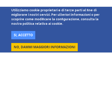
Utilizziamo cookie proprietari e di terze parti al fine di
migliorare i nostri servizi. Per ulteriori informazioni o per
scoprire come modificare la configurazione, consulta la
nostra politica relativa ai cookie.
SI, ACCETTO
NO, DAMMI MAGGIORI INFORMAZIONI
Parcheggi Low Cost
Avec ses 15 installations situées à proximité des principaux
aéroports et des lignes de croisière italiennes, Parcheggi Low Cost
est la société leader dans les services portuaires et portuaires
panoramiques dans l’Italie du Nord et du Centre.
Aéroports desservis: Milano
Malpensa T1
e
Malpensa T2
,
Milano
Linate
,
Bergamo
*,
Verona
,
Pisa
*,
Torino
*,
Venezia
*,
Roma
Ciampino
*,
Roma Fiumicino
*,
Cagliari
*,
Genova
(*In joint venture
avec Parkingo).
Ports de croisière desservis:
Venezia Porto Crociere
,
Genova Porto
Crociere
.