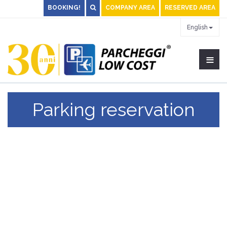
BOOKING!
COMPANY AREA
RESERVED AREA
English
≡
Parking reservation