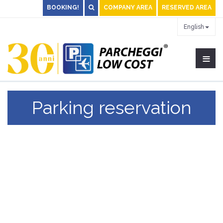
BOOKING!
COMPANY AREA
RESERVED AREA
English
≡
Parking reservation