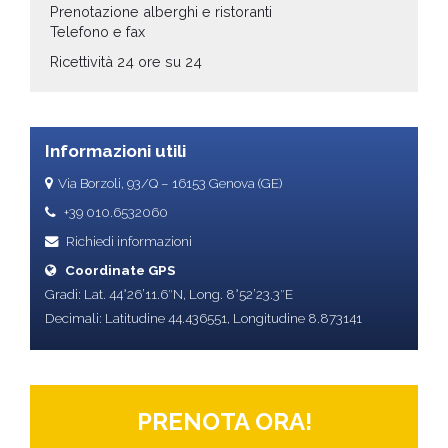
Prenotazione alberghi e ristoranti
Telefono e fax
Ricettività 24 ore su 24
Informazioni utili
Via Borzoli, 93/Q – 16153 Genova (GE)
+39 010.6532060
Richiedi informazioni
Coordinate GPS
Gradi: Lat. 44°26’11.6″N, Long. 8°52’23.3″E
Decimali: Latitudine 44.436551, Longitudine 8.873141
PRENOTA ORA!