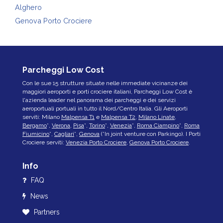
Alghero
Genova Porto Crociere
Parcheggi Low Cost
Con le sue 15 strutture situate nelle immediate vicinanze dei
maggiori aeroporti e porti crociere italiani, Parcheggi Low Cost è
l'azienda leader nel panorama dei parcheggi e dei servizi
aeroportuali portuali in tutto il Nord/Centro Italia. Gli Aeroporti
serviti: Milano
Malpensa T1
e
Malpensa T2
,
Milano Linate
,
Bergamo
*,
Verona
,
Pisa
*,
Torino
*,
Venezia
*,
Roma Ciampino
*,
Roma
Fiumicino
*,
Cagliari
*,
Genova
(*In joint venture con Parkingo). I Porti
Crociere serviti:
Venezia Porto Crociere
,
Genova Porto Crociere
.
Info
FAQ
News
Partners