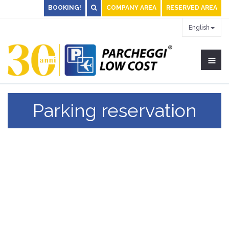
BOOKING!
COMPANY AREA
RESERVED AREA
English
≡
Parking reservation