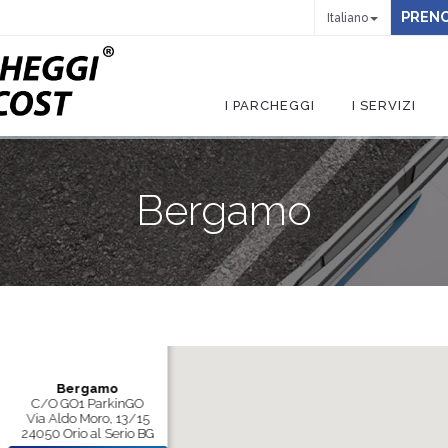
PRENO
Italiano
I PARCHEGGI
I SERVIZI
Bergamo
Bergamo
C/O GO1 ParkinGO
Via Aldo Moro, 13/15
24050 Orio al Serio BG