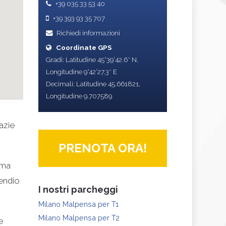
+39 035 33 53 40
+39 393 93 35 707
Richiedi informazioni
Coordinate GPS
Gradi: Latitudine 45°39’42.6″ N,
Longitudine 9°42’27.3″ E
Decimali: Latitudine 45.661821,
Longitudine 9.707589
azie
PRENOTA ORA!
ema
cendio
I nostri parcheggi
Milano Malpensa per T1
Milano Malpensa per T2
e