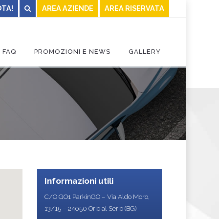
TA!
AREA AZIENDE
AREA RISERVATA
FAQ
PROMOZIONI E NEWS
GALLERY
CONTATTI
Informazioni utili
C/O GO1 ParkinGO – Via Aldo Moro,
13/15 – 24050 Orio al Serio (BG)