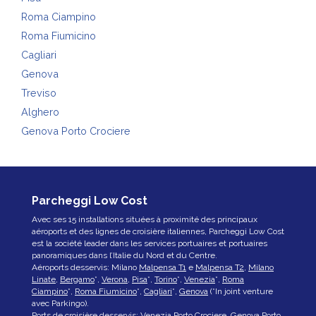
Roma Ciampino
Roma Fiumicino
Cagliari
Genova
Treviso
Alghero
Genova Porto Crociere
Parcheggi Low Cost
Avec ses 15 installations situées à proximité des principaux
aéroports et des lignes de croisière italiennes, Parcheggi Low Cost
est la société leader dans les services portuaires et portuaires
panoramiques dans l’Italie du Nord et du Centre.
Aéroports desservis: Milano
Malpensa T1
e
Malpensa T2
,
Milano
Linate
,
Bergamo
*,
Verona
,
Pisa
*,
Torino
*,
Venezia
*,
Roma
Ciampino
*,
Roma Fiumicino
*,
Cagliari
*,
Genova
(*In joint venture
avec Parkingo).
Ports de croisière desservis:
Venezia Porto Crociere
,
Genova Porto