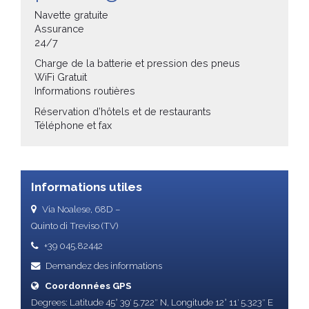
Navette gratuite
Assurance
24/7
Charge de la batterie et pression des pneus
WiFi Gratuit
Informations routières
Réservation d’hôtels et de restaurants
Téléphone et fax
Informations utiles
Via Noalese, 68D –
Quinto di Treviso (TV)
+39 045.82442
Demandez des informations
Coordonnées GPS
Degrees: Latitude 45° 39′ 5.722″ N, Longitude 12° 11′ 5.323″ E