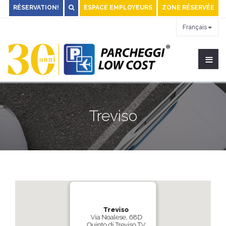
RÉSERVATION!
ESPACE EMPLOYEURS
ZONE RÉSERVÉE
Français
≡
Treviso
Treviso
Via Noalese, 68D
Quinto di Treviso TV