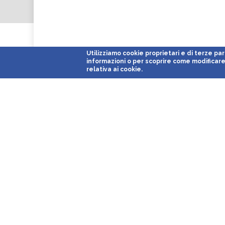
Utilizziamo cookie proprietari e di terze parti 
informazioni o per scoprire come modificare 
relativa ai cookie.
Parcheggi Low Cost
Mit seinen 15 Einrichtungen in der Nähe der großen Flughäfen
Kreuzfahrtlinien ist Parcheggi Low Cost das führende Unt
Flughafen-Port-Service in ganz Nord / Zentralitalien.
Flughäfen dienten: Milano
Malpensa T1
e
Malpensa T2
,
Milano
Torino
*,
Venezia
*,
Roma Ciampino
*,
Roma Fiumicino
*,
Cagliari
*
Parkingo).
Kreuzfahrthäfen serviert:
Venezia Porto Crociere
,
Genova Porto