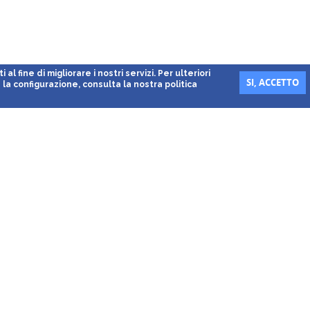
al fine di migliorare i nostri servizi. Per ulteriori
SI, ACCETTO
la configurazione, consulta la nostra politica
Info
 und der italienischen
FAQ
ernehmen im Panorama-Hafen und
News
 Linate
,
Bergamo
*,
Verona
,
Pisa
*,
Partner
,
Genova
(*In joint venture mit
Regelungen zum Einkauf vo
 Crociere
.
und Dienstleistungen
Kreditkarten a