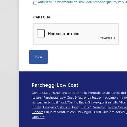
Autorizzo il trattamento dei miei dati secondo quanto stabili
CAPTCHA
Parcheggi Low Cost
Con le sue 15 strutture situate nelle immediate vicinanze dei m
italiani, Parcheggi Low Cost è l'azienda leader nel panorama de
portuali in tutto il Nord/Centro Italia. Gli Aeroporti serviti: Mil
Linate
,
Bergamo
*,
Verona
,
Pisa
*,
Torino
*,
Venezia
*,
Roma Ciamp
Genova
(*In joint venture con Parkingo). I Porti Crociere serviti:
Crociere
.