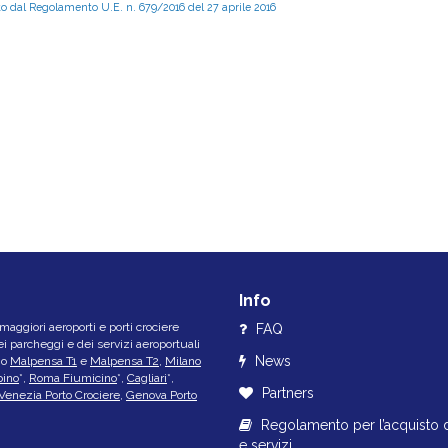
to dal Regolamento U.E. n. 679/2016 del 27 aprile 2016
Info
aggiori aeroporti e porti crociere
FAQ
i parcheggi e dei servizi aeroportuali
News
ano
Malpensa T1
e
Malpensa T2
,
Milano
ino
*,
Roma Fiumicino
*,
Cagliari
*,
Partners
Venezia Porto Crociere
,
Genova Porto
Regolamento per l’acquisto d
e servizi